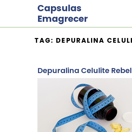
Skip
Capsulas
to
Emagrecer
content
TAG:
DEPURALINA CELUL
Depuralina Celulite Rebe