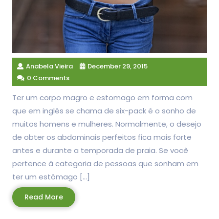
Anabela Vieira
December 29, 2015
0 Comments
Ter um corpo magro e estomago em forma com
que em inglês se chama de six-pack é o sonho de
muitos homens e mulheres. Normalmente, o desejo
de obter os abdominais perfeitos fica mais forte
antes e durante a temporada de praia. Se você
pertence à categoria de pessoas que sonham em
ter um estômago […]
Read
Read More
More